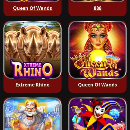
Queen Of Wands
888
Extreme Rhino
Queen Of Wands