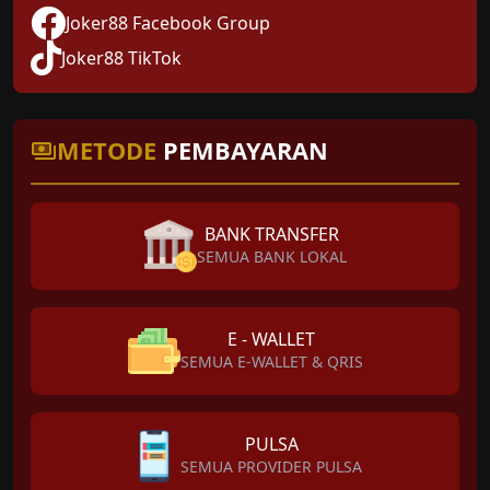
Joker88 Facebook Group
Joker88 TikTok
METODE
PEMBAYARAN
BANK TRANSFER
SEMUA BANK LOKAL
E - WALLET
SEMUA E-WALLET & QRIS
PULSA
SEMUA PROVIDER PULSA