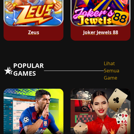
Zeus
Joker Jewels 88
Lihat
POPULAR
Semua
GAMES
Game